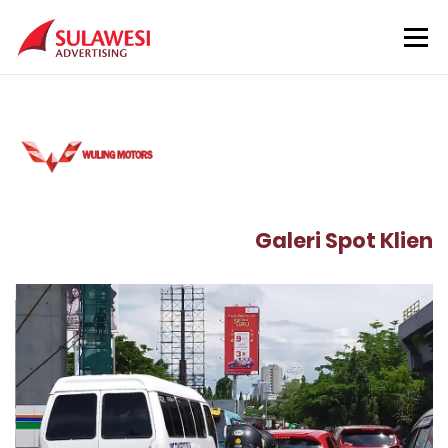
Skip to content
Menu
Beranda
Layanan
Lokasi
Klien
Tentang Kami
Kontak
Galeri Spot Klien